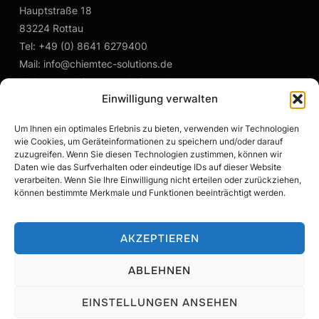
Hauptstraße 18
83224 Rottau
Tel: +49 (0) 8641 6279400
Mail: info@chiemtec-solutions.de
Web: www.chiemtec-solutions.de
Einwilligung verwalten
Um Ihnen ein optimales Erlebnis zu bieten, verwenden wir Technologien
wie Cookies, um Geräteinformationen zu speichern und/oder darauf
DATENSCHUTZ
zuzugreifen. Wenn Sie diesen Technologien zustimmen, können wir
Daten wie das Surfverhalten oder eindeutige IDs auf dieser Website
COOKIE-RICHTLINIE
verarbeiten. Wenn Sie Ihre Einwilligung nicht erteilen oder zurückziehen,
können bestimmte Merkmale und Funktionen beeinträchtigt werden.
IMPRESSUM
AKZEPTIEREN
MAPS
ABLEHNEN
EINSTELLUNGEN ANSEHEN